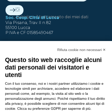
Autorizzo il trattamento dei miei dati
Soc. Coop. Città di Lucca
Via Pisana, Trav. II n.82
55100 Lucca
P.IVA e CF 01585490467
T.
0583 1720072
Rifiuta cookie non necessari ✕
Questo sito web raccoglie alcuni
M.
info@mobipar.it
dati personali dei visitatori e
utenti
Con il tuo consenso, noi e i nostri partner utilizziamo i cookie e
tecnologie simili per archiviare, accedere ed elaborare i dati
Politica integrata Q01
personali come, ad esempio, la visita al sito web o la
© 2026 Mobipar. Tutti i diritti riservati.
personalizzazione degli annunci. Poiché rispettiamo il tuo diritto
alla privacy, è possibile scegliere di non consentire alcuni tipi di
Credits
Demia
cookie. Clicca su preferenze GDPR per saperne di più.