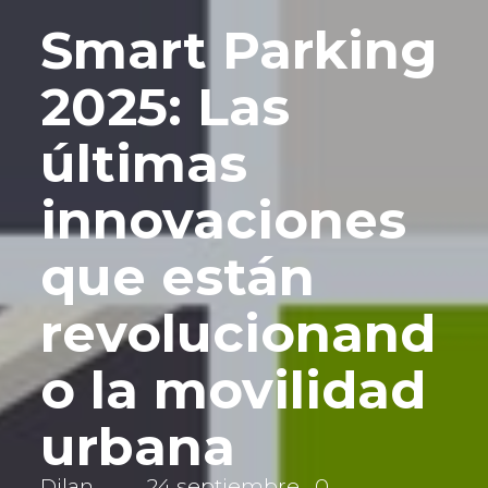
Smart Parking
2025: Las
últimas
innovaciones
que están
revolucionand
o la movilidad
urbana
Dilan
24 septiembre
0