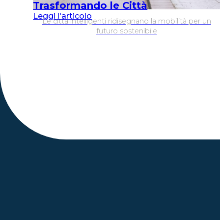
Trasformando le Città
Leggi l'articolo
Le città intelligenti ridisegnano la mobilità per un
futuro sostenibile