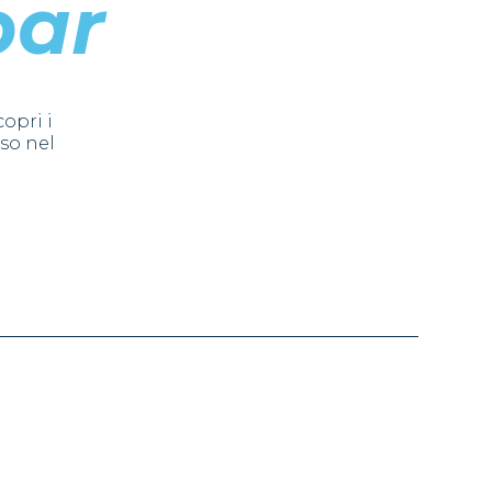
par
opri i
rso nel