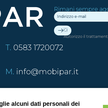
Rimani sempre ag
Autorizzo il trattamento
T.
0583 1720072
M.
info@mobipar.it
© 2026 Mobipar. Tutti i diritti riservati.
lie alcuni dati personali dei