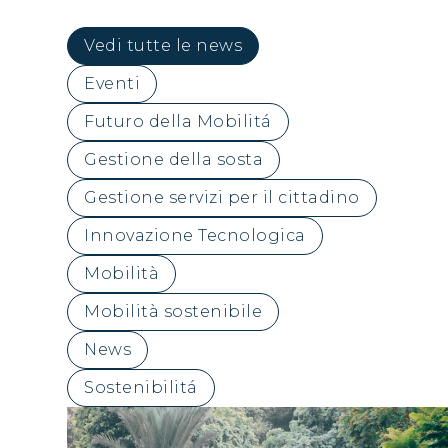
Vedi tutte le news
Eventi
Futuro della Mobilitá
Gestione della sosta
Gestione servizi per il cittadino
Innovazione Tecnologica
Mobilità
Mobilità sostenibile
News
Sostenibilitá