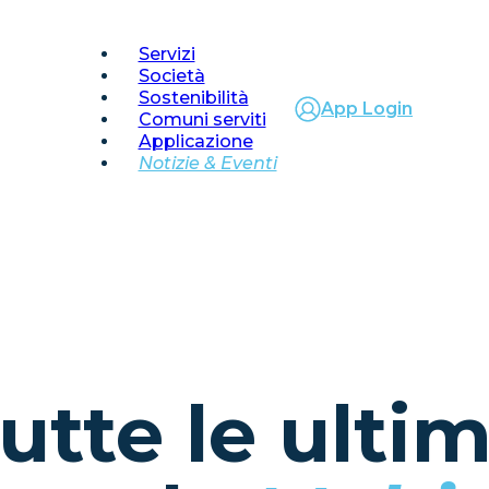
Servizi
Società
Sostenibilità
App Login
Comuni serviti
Applicazione
Notizie & Eventi
utte le ulti