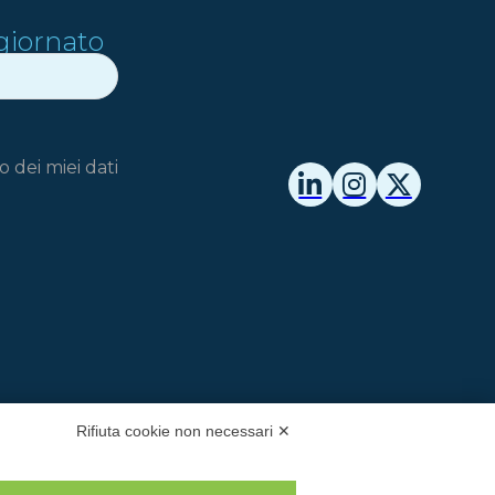
giornato
 dei miei dati
Rifiuta cookie non necessari ✕
Credits
Demia