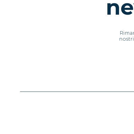
ne
Riman
nostri