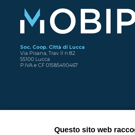
Soc. Coop. Città di Lucca
Via Pisana, Trav. II n.82
55100 Lucca
P.IVA e CF 01585490467
Politica integrata Q01
Privacy Policy
Cookie Policy
Questo sito web raccog